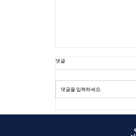
2026년 08월 02일 광고
댓글
성찬식 오늘 1, 2, 3부 예배시에 있
습니다. 스코틀랜드 단기선교 8월
10일 (월) - 12일 (수) 스트란라 홀리
댓글을 입력하세요.
그라운드 커뮤니티 교회 출발: 8월
9일 (주일) 3부 예배 후 선교사 컨퍼
런스 9월 7일 (월) - 11일 (금), 본당
특별집회: 9월 9일 (수) 오후 7시
30분, 본당. 강사: 이영훈 목사 (여
의도 순복음교회) 준비위원회: 오
+4