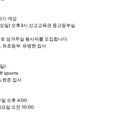
새학기 개강
(토요일) 오후3시 선교교육관 중고등부실
사로 섬겨주실 봉사자를 모집합니다.
사, 유초등부: 유병현 집사
회
일)
f sports
 노현준 집사
주일 오후 4:00
화요일 오전 10:00