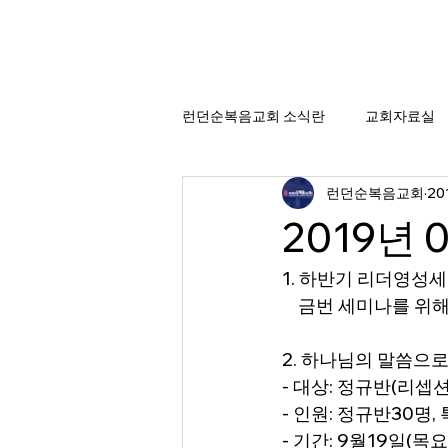
런던순복음교회 소식란
교회자료실
런던순복음교회
20
2019년 
1. 하반기 리더영성
    금번 세미나를
2. 하나님의 말씀으
- 대상: 정규반(리셉션,
- 인원: 정규반30명,
- 기간: 9월19일(목