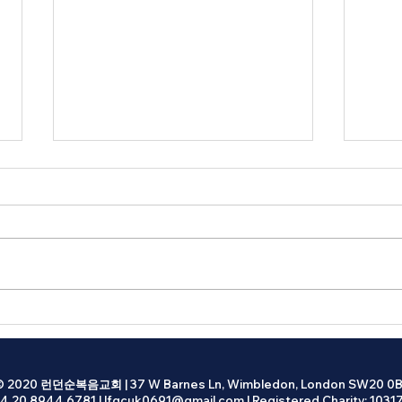
2026년 07월 26일 광고
202
성찬식 다음 주일 1, 2, 3부 예배시
중고등
에 있습니다. 교회학교 교사/봉사
21일 (
자 격려 모임 오늘 오후 4시, 선교교
Wal
육관 선교교육관에 주차하신 분들
Fami
은 오후 3시 이전에 이동 주차를 부
전 11
탁드립니다. 선교사 컨퍼런스 9월
Park
7일 (월) - 11일 (금) 특별집회: 9월 9
0DI
일 (수) 오후 7시 30분, 본당. 강사:
(화) 
이영훈 목사 (여의도 순복음교회)
© 2020 런던순복음교회 | 37 W Barnes Ln, Wimbledon, London SW20 0B
4 20 8944 6781 |
lfgcuk0691@gmail.com
| Registered Charity: 1031