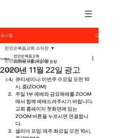
게시물
런던순복음교회 소식란
런던순복음교회
런던순복음교회 소식란
2020년 11월 24일
1분 분량
2020년 11월 22일 광고
교회자료실
큐티세미나: 이번주 수요일 오전 10
소식
시, 줌(ZOOM)
주일 1부 예배와 금요예배를 ZOOM
에서 함께 예배드려주시기 바랍니다.
교회 홈페이지 첫화면에 있는 
ZOOM 버튼을 누르시면 연결됩니
다.
셀리더 모임: 매주 화요일 오전 10시, 