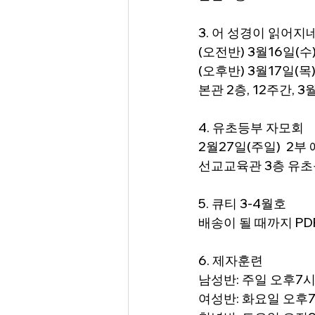
3. 어 성경이 읽어지
(오전반) 3월16일(수
(오후반) 3월17일(목
본관 2층, 12주간,
4. 유초등부 자모회
2월27일(주일)  2부
선교교육관 3층 유
5. 큐티 3-4월호
배송이 될 때까지 P
6. 제자훈련
남성반: 주일 오후7
여성반: 화요일 오후