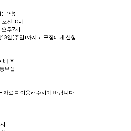
네(구약)
) 오전10시
) 오후7시
 3월13일(주일)까지 교구장에게 신청
 예배 후
초등부실
DF 자료를 이용해주시기 바랍니다.
시
7시