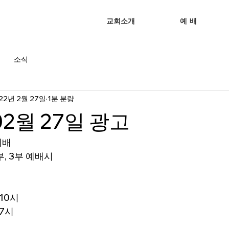
교회소개
예 배
소식
22년 2월 27일
1분 분량
02월 27일 광고
예배
부, 3부 예배시
10시
7시