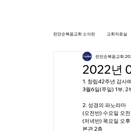
런던순복음교회 소식란
교회자료실
런던순복음교회
20
2022년 
1. 창립42주년 감사
3월6일(주일) 1부, 2
2. 성경의 파노라마
(오전반) 수요일 오전
(저녁반) 목요일 오후
본관 2층