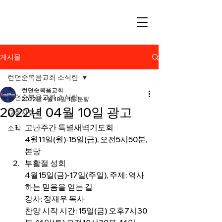
게시물
런던순복음교회 소식란
런던순복음교회
런던순복음교회 소식란
2022년 4월 10일
1분 분량
2022년 04월 10일 광고
교회자료실
고난주간 특별새벽기도회
소식
4월11일(월)-15일(금), 오전5시50분, 
본당
부활절 성회
4월15일(금)-17일(주일), 주제: 역사
하는 믿음을 얻는 길
강사: 정재우 목사
찬양 시작 시간: 15일(금) 오후7시30