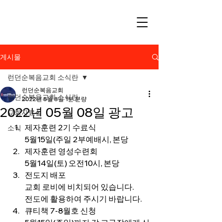
게시물
런던순복음교회 소식란
런던순복음교회
런던순복음교회 소식란
2022년 5월 8일
1분 분량
2022년 05월 08일 광고
교회자료실
제자훈련 2기 수료식
소식
5월15일(주일 2부예배시, 본당
제자훈련 영성수련회
5월14일(토) 오전10시, 본당
전도지 배포
교회 로비에 비치되어 있습니다.
전도에 활용하여 주시기 바랍니다.
큐티책 7-8월호 신청