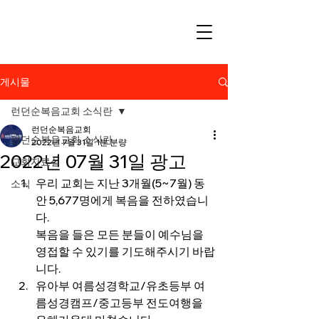
게시물
런던순복음교회 소식란
런던순복음교회
런던순복음교회 소식란
2022년 7월 31일
1분 분량
2022년 07월 31일 광고
교회자료실
우리 교회는 지난 3개월(5~7월) 동
소식
안 5,677명에게 복음을 전하였습니
다.
복음을 들은 모든 분들이 예수님을 
영접할 수 있기를 기도해주시기 바랍
니다.
유아부 여름성경학교/유초등부 여
름성경캠프/중고등부 전도여행을 