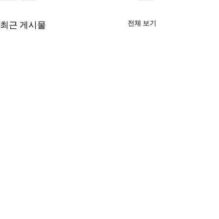
전체 보기
최근 게시물
2026년 07월 26일 광고
2026년 07월 1
성찬식 다음 주일 1, 2, 3부 예배
중고등부 전도여행(