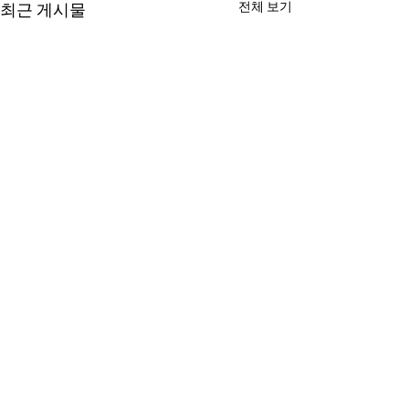
전체 보기
최근 게시물
2026년 07월 26일 광고
2026년 07월 1
성찬식 다음 주일 1, 2, 3부 예배
중고등부 전도여행(
시에 있습니다. 교회학교 교사/
(토) - 21일 (화)) Bi
댓글
봉사자 격려 모임 오늘 오후 4
Coventry, Wale