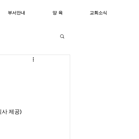
부서안내
양 육
교회소식
식사 제공) 