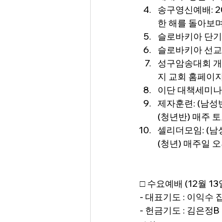
송구영신예배: 20
한 해를 돌아보며:
슬로바키아 단기선
슬로바키아 선교바자
성구암송대회 개인전
지 교회 홈페이지
이단 대책세미나: 
제자훈련: (남성반
(청년반) 매주 
셀리더모임: (남성
(청년) 매주일 오
□ 수요예배 (12월 1
- 대표기도 : 이익수 
- 헌금기도 : 김은정B