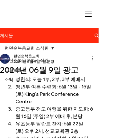
게시물
런던순복음교회 소식란
런던순복음교회
런던순복음교회 소식란
2024년 6월 9일
1분 분량
2024년 06월 9일 광고
교회자료실
성찬식: 오늘 1부, 2부, 3부 예배시
소식
청년부 여름 수련회: 6월 13일 - 15일 
(토) King's Park Conference 
Centre
중고등부 전도 여행을 위한 자모회: 6
월 16일 (주일) 2부 예배 후, 본당
유초등부 달란트 잔치: 6월 22일 
(토) 오후 2시, 선교교육관 2층