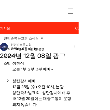
게시물
런던순복음교회 소식란
런던순복음교회
런던순복음교회 소식란
2024년 12월 8일
1분 분량
2024년 12월 08일 광고
교회자료실
성찬식
소식
오늘 1부, 2부, 3부 예배시
성탄감사예배
12월 25일 (수) 오전 10시, 본당
성탄축하발표회 : 성탄감사예배 후
※ 12월 25일에는 대중교통이 운행
되지 않습니다.