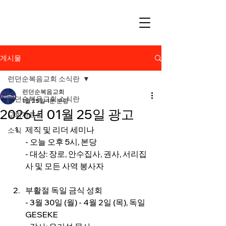
게시물
런던순복음교회 소식란
런던순복음교회
런던순복음교회 소식란
1월 25일
1분 분량
2026년 01월 25일 광고
교회자료실
제직 및 리더 세미나
소식
- 오늘 오후 5시, 본당
- 대상: 장로, 안수집사, 권사, 서리집
사 및 모든 사역 봉사자
부활절 독일 금식 성회
- 3월 30일 (월) - 4월 2일 (목), 독일 
GESEKE