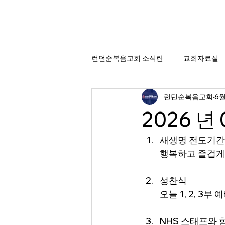
런던순복음교회 소식란
교회자료실
런던순복음교회
6월
2026 년
새생명 전도기간
행복하고 즐겁게
성찬식
오늘 1, 2, 3부
NHS 스태프와 