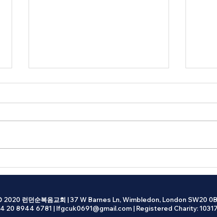
2026년 07월 26일 광고
202
성찬식 다음 주일 1, 2, 3부 예배시
중고등
에 있습니다. 교회학교 교사/봉사
21일 (
자 격려 모임 오늘 오후 4시, 선교교
Wal
육관 선교교육관에 주차하신 분들
Fami
은 오후 3시 이전에 이동 주차를 부
전 11
탁드립니다. 선교사 컨퍼런스 9월
Park
7일 (월) - 11일 (금) 특별집회: 9월 9
0DI
일 (수) 오후 7시 30분, 본당. 강사:
(화) 
이영훈 목사 (여의도 순복음교회)
© 2020 런던순복음교회 | 37 W Barnes Ln, Wimbledon, London SW20 0B
4 20 8944 6781 |
준비위원회: 8월 2일
lfgcuk0691@gmail.com
| Registered Charity: 1031