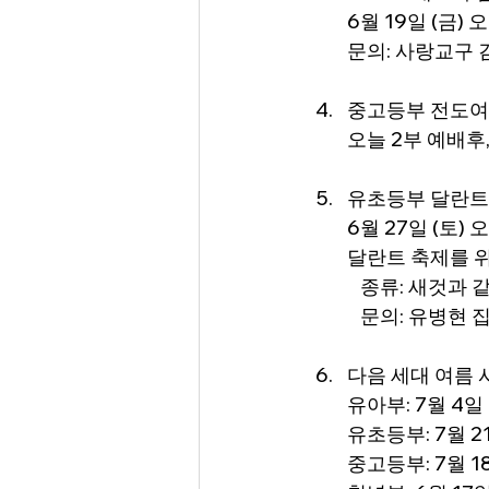
6월 19일 (금) 
문의: 사랑교구 
중고등부 전도여
오늘 2부 예배후
유초등부 달란트
6월 27일 (토) 
달란트 축제를 위한
   종류: 새것과
   문의: 유병현 
다음 세대 여름 
유아부: 7월 4일
유초등부: 7월 21일
중고등부: 7월 18일