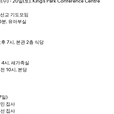
) - 20일(토), King's Park Conference Centre
선교 기도모임
0분, 유아부실
후 7시, 본관 2층 식당
후 4시, 새가족실
전 10시, 본당
7일)
성민 집사
명선 집사