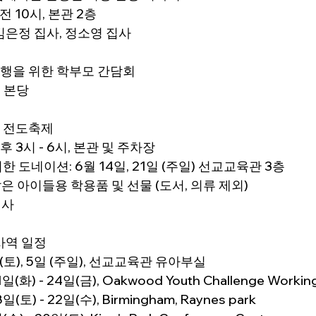
오전 10시, 본관 2층
김은정 집사, 정소영 집사
행을 위한 학부모 간담회
, 본당
 전도축제
오후 3시 - 6시, 본관 및 주차장
 도네이션: 6월 14일, 21일 (주일) 선교교육관 3층
 같은 아이들용 학용품 및 선물 (도서, 의류 제외)
집사
사역 일정
 (토), 5일 (주일), 선교교육관 유아부실
(화) - 24일(금), Oakwood Youth Challenge Worki
(토) - 22일(수), Birmingham, Raynes park