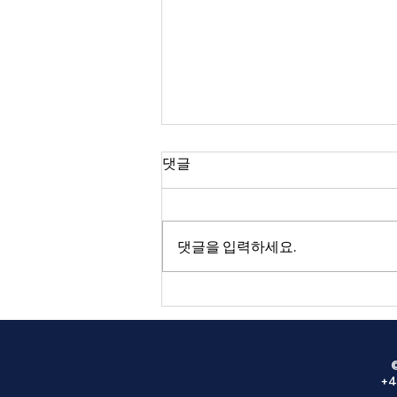
2026년 08월 02일 광고
댓글
성찬식 오늘 1, 2, 3부 예배시에 있
습니다. 스코틀랜드 단기선교 8월
10일 (월) - 12일 (수) 스트란라 홀리
댓글을 입력하세요.
그라운드 커뮤니티 교회 출발: 8월
9일 (주일) 3부 예배 후 선교사 컨퍼
런스 9월 7일 (월) - 11일 (금), 본당
특별집회: 9월 9일 (수) 오후 7시
30분, 본당. 강사: 이영훈 목사 (여
의도 순복음교회) 준비위원회: 오
늘 오후
+4