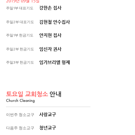
2019년 09월 15일
강한손 집사
주일1부 대표기도
김현철 안수집사
주일2부 대표기도
안지현 집사
주일1부 헌금기도
임신자 권사
주일2부 헌금기도
임가브리엘 형제
주일3부 헌금기도
토요일 교회청소
안내
Church Cleaning
사랑교구
​이번주 청소교구
청년교구
​다음주 청소교구