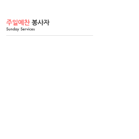
주일예찬
봉사자
Sunday Services
이번주 봉사셀:
김은정B(믿), 고은이(믿), 김미화(사)
다음주 봉사셀:
김은정B(믿), 고은이(믿), 김미화(사)
주일안내
봉사자
Sunday Services